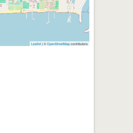
Leaflet
| ©
OpenStreetMap
contributors