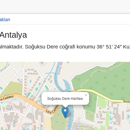
akları
Antalya
almaktadır. Soğuksu Dere coğrafi konumu 36° 51′ 24″ Kuz
×
Soğuksu Dere Haritası