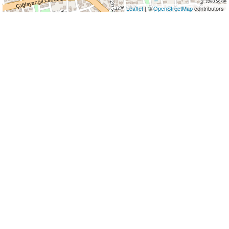
Leaflet
| ©
OpenStreetMap
contributors