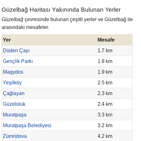
Güzelbağ Haritası Yakınında Bulunan Yerler
Güzelbağ
çevresinde bulunan çeşitli yerler ve Güzelbağ ile
arasındaki mesafeler.
Yer
Mesafe
Düden Çayı
1.7 km
Gençlik Parkı
1.9 km
Magydos
1.9 km
Yeşilköy
2.5 km
Çağlayan
2.3 km
Güzeloluk
2.4 km
Muratpaşa
3.3 km
Muratpaşa Belediyesi
3.2 km
Zümrütova
4.2 km