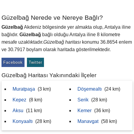
Güzelbağ Nerede ve Nereye Bağlı?
Güzelbağ
Akdeniz bölgesinde yer almakta olup, Antalya iline
bağlıdır.
Güzelbağ
bağlı olduğu Antalya iline 8 kilometre
mesafe uzaklıktadır.
Güzelbağ haritası
konumu 36.8654 enlem
ve 30.7917 boylam olarak haritada gösterilmektedir.
Facebook
Twitter
Güzelbağ Haritası Yakınındaki İlçeler
Muratpaşa
(3 km)
Döşemealtı
(24 km)
Kepez
(8 km)
Serik
(28 km)
Aksu
(11 km)
Kemer
(36 km)
Konyaaltı
(28 km)
Manavgat
(58 km)