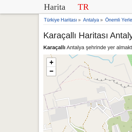
Harita
TR
Türkiye Haritası
»
Antalya
»
Önemli Yerle
Karaçallı Haritası Antal
Karaçallı
Antalya şehrinde yer almakta
+
−