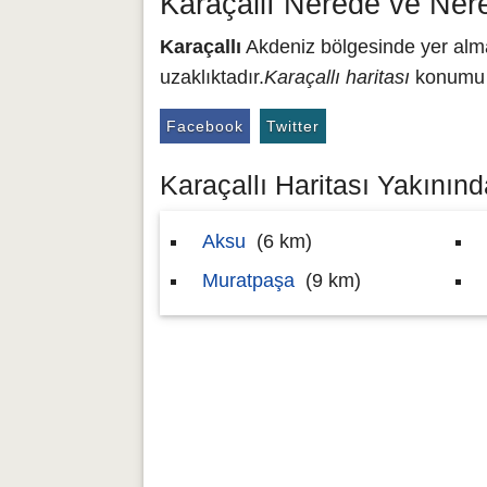
Karaçallı Nerede ve Ner
Karaçallı
Akdeniz bölgesinde yer almak
uzaklıktadır.
Karaçallı haritası
konumu 3
Facebook
Twitter
Karaçallı Haritası Yakınında
Aksu
(6 km)
Muratpaşa
(9 km)