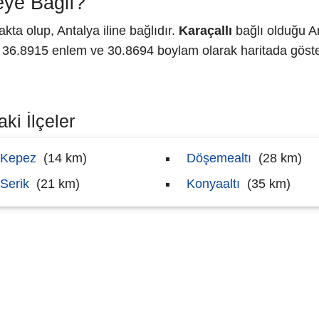
eye Bağlı?
ta olup, Antalya iline bağlıdır.
Karaçallı
bağlı olduğu An
6.8915 enlem ve 30.8694 boylam olarak haritada göster
ki İlçeler
Kepez
(14 km)
Döşemealtı
(28 km)
Serik
(21 km)
Konyaaltı
(35 km)