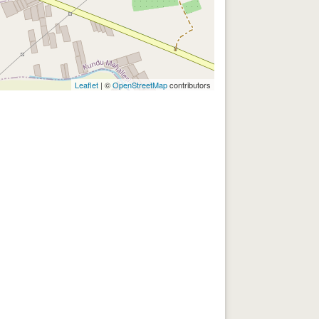
Leaflet
| ©
OpenStreetMap
contributors