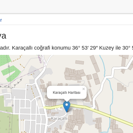
r
ya
dır. Karaçallı coğrafi konumu 36° 53′ 29″ Kuzey ile 30° 5
×
Karaçallı Haritası