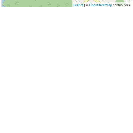
Leaflet
| ©
OpenStreetMap
contributors