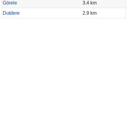
Görele
3.4 km
Dutdere
2.9 km