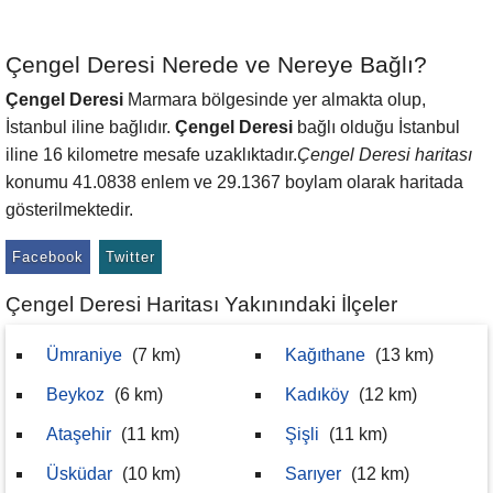
Çengel Deresi Nerede ve Nereye Bağlı?
Çengel Deresi
Marmara bölgesinde yer almakta olup,
İstanbul iline bağlıdır.
Çengel Deresi
bağlı olduğu İstanbul
iline 16 kilometre mesafe uzaklıktadır.
Çengel Deresi haritası
konumu 41.0838 enlem ve 29.1367 boylam olarak haritada
gösterilmektedir.
Facebook
Twitter
Çengel Deresi Haritası Yakınındaki İlçeler
Ümraniye
(7 km)
Kağıthane
(13 km)
Beykoz
(6 km)
Kadıköy
(12 km)
Ataşehir
(11 km)
Şişli
(11 km)
Üsküdar
(10 km)
Sarıyer
(12 km)