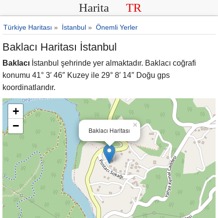
Harita
TR
Türkiye Haritası
»
İstanbul
»
Önemli Yerler
Baklacı Haritası İstanbul
Baklacı
İstanbul şehrinde yer almaktadır. Baklacı coğrafi
konumu 41° 3′ 46″ Kuzey ile 29° 8′ 14″ Doğu gps
koordinatlarıdır.
+
−
×
Baklacı Haritası