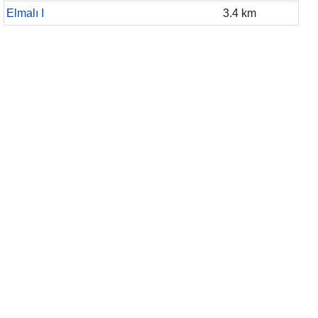
Elmalı I
3.4 km