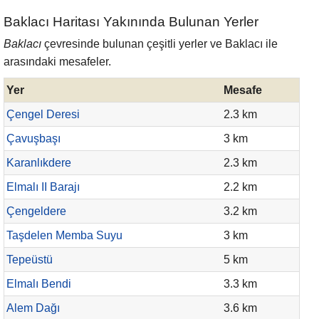
Baklacı Haritası Yakınında Bulunan Yerler
Baklacı
çevresinde bulunan çeşitli yerler ve Baklacı ile
arasındaki mesafeler.
Yer
Mesafe
Çengel Deresi
2.3 km
Çavuşbaşı
3 km
Karanlıkdere
2.3 km
Elmalı II Barajı
2.2 km
Çengeldere
3.2 km
Taşdelen Memba Suyu
3 km
Tepeüstü
5 km
Elmalı Bendi
3.3 km
Alem Dağı
3.6 km