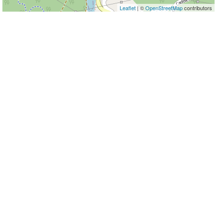
Leaflet
| ©
OpenStreetMap
contributors