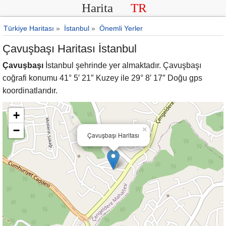
Harita
TR
Türkiye Haritası
»
İstanbul
»
Önemli Yerler
Çavuşbaşı Haritası İstanbul
Çavuşbaşı
İstanbul şehrinde yer almaktadır. Çavuşbaşı
coğrafi konumu 41° 5′ 21″ Kuzey ile 29° 8′ 17″ Doğu gps
koordinatlarıdır.
+
−
×
Çavuşbaşı Haritası