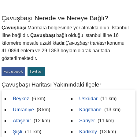
Çavuşbaşı Nerede ve Nereye Bağlı?
Çavuşbaşı
Marmara bölgesinde yer almakta olup, İstanbul
iline bağlıdır.
Çavuşbaşı
bağlı olduğu İstanbul iline 16
kilometre mesafe uzaklıktadır.
Çavuşbaşı haritası
konumu
41.0894 enlem ve 29.1383 boylam olarak haritada
gösterilmektedir.
Facebook
Twitter
Çavuşbaşı Haritası Yakınındaki İlçeler
Beykoz
(6 km)
Üsküdar
(11 km)
Ümraniye
(8 km)
Kağıthane
(13 km)
Ataşehir
(12 km)
Sarıyer
(11 km)
Şişli
(11 km)
Kadıköy
(13 km)