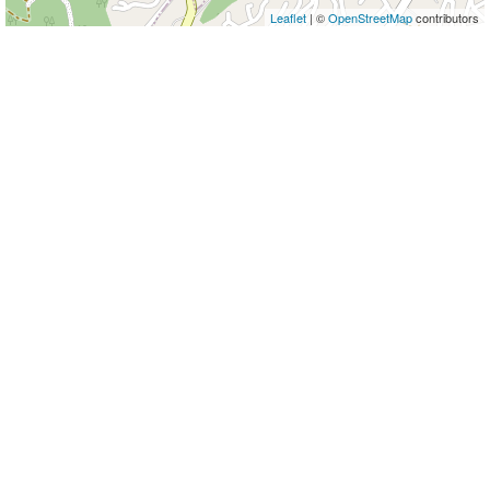
Leaflet
| ©
OpenStreetMap
contributors