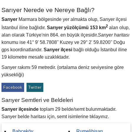
Sarıyer Nerede ve Nereye Bağlı?
Sarıyer
Marmara bölgesinde yer almakta olup, Sarıyer ilçesi
2
İstanbul iline bağlıdır.
Sarıyer yüzölçümü 153 km
alan olup,
alan olarak Türkiye'nin 864. en büyük ilçesidir.
Sarıyer haritası
konumu ise 41° 9' 58.7808'' Kuzey ve 29° 2' 59.8200'' Doğu
gps koordinatlarıdır.
Sarıyer ilçesi
bağlı olduğu İstanbul iline
19 kilometre mesafe uzaklıktadır.
Sarıyer rakımı 59 metredir. (ortalama deniz seviyesine göre
yüksekliği)
Facebook
Twitter
Sarıyer Semtleri ve Beldeleri
Sarıyer ilçesinde
toplam 29 belde/semt bulunmaktadır.
Sarıyer belde haritası için, semt isimlerine tıklayınız.
Bahçeköy
Rumelihisarı