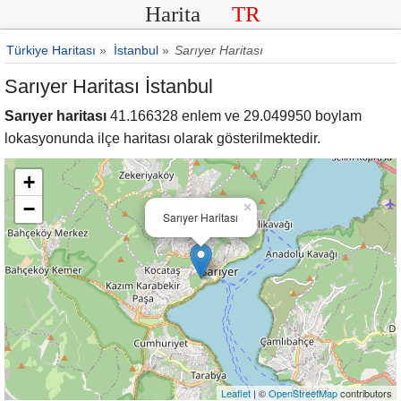
Harita
TR
Türkiye Haritası
»
İstanbul
»
Sarıyer Haritası
Sarıyer Haritası İstanbul
Sarıyer haritası
41.166328 enlem ve 29.049950 boylam
lokasyonunda ilçe haritası olarak gösterilmektedir.
+
−
×
Sarıyer Haritası
Leaflet
| ©
OpenStreetMap
contributors