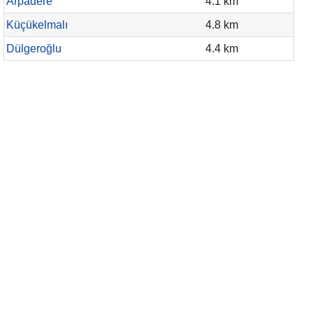
Arpadere
4.1 km
Küçükelmalı
4.8 km
Dülgeroğlu
4.4 km