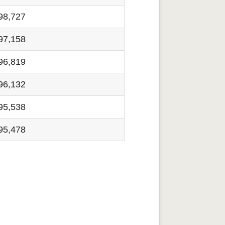
98,727
97,158
96,819
96,132
95,538
95,478