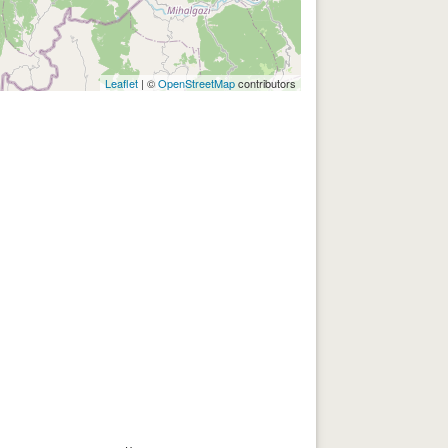
Leaflet
| ©
OpenStreetMap
contributors