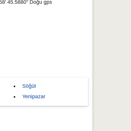
58' 45.5880'' Doğu gps
Söğüt
Yenipazar