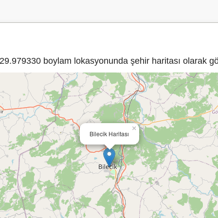
9.979330 boylam lokasyonunda şehir haritası olarak gös
×
Bilecik Haritası