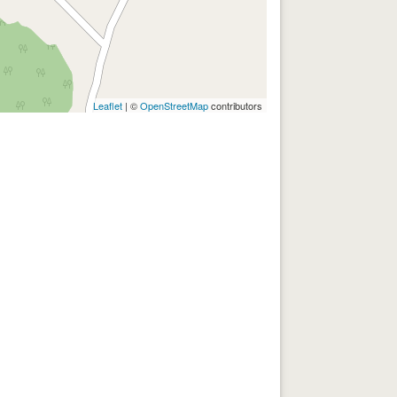
Leaflet
| ©
OpenStreetMap
contributors