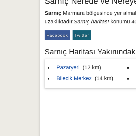
Sarnıç Nerede ve Nerey
Sarnıç
Marmara bölgesinde yer almakta
uzaklıktadır.
Sarnıç haritası
konumu 40.
Facebook
Twitter
Sarnıç Haritası Yakınındaki
Pazaryeri
(12 km)
Bilecik Merkez
(14 km)