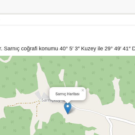
. Sarnıç coğrafi konumu 40° 5′ 3″ Kuzey ile 29° 49′ 41″ D
×
Sarnıç Haritası