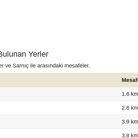
Bulunan Yerler
er ve Sarnıç ile arasındaki mesafeler.
Mesaf
1.6 k
2.6 k
3.9 k
3.8 k