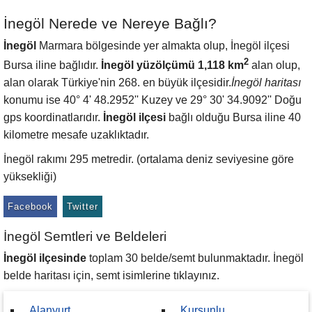
İnegöl Nerede ve Nereye Bağlı?
İnegöl
Marmara bölgesinde yer almakta olup, İnegöl ilçesi
2
Bursa iline bağlıdır.
İnegöl yüzölçümü 1,118 km
alan olup,
alan olarak Türkiye'nin 268. en büyük ilçesidir.
İnegöl haritası
konumu ise 40° 4' 48.2952'' Kuzey ve 29° 30' 34.9092'' Doğu
gps koordinatlarıdır.
İnegöl ilçesi
bağlı olduğu Bursa iline 40
kilometre mesafe uzaklıktadır.
İnegöl rakımı 295 metredir. (ortalama deniz seviyesine göre
yüksekliği)
Facebook
Twitter
İnegöl Semtleri ve Beldeleri
İnegöl ilçesinde
toplam 30 belde/semt bulunmaktadır. İnegöl
belde haritası için, semt isimlerine tıklayınız.
Alanyurt
Kurşunlu