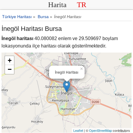
Harita
TR
Türkiye Haritası
»
Bursa
»
İnegöl Haritası
İnegöl Haritası Bursa
İnegöl haritası
40.080082 enlem ve 29.509697 boylam
lokasyonunda ilçe haritası olarak gösterilmektedir.
+
−
×
İnegöl Haritası
Leaflet
| ©
OpenStreetMap
contributors