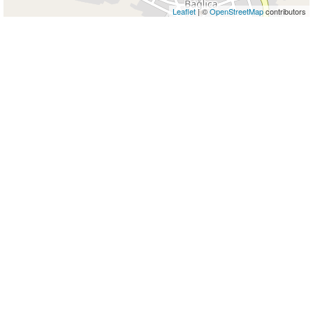
Leaflet
| ©
OpenStreetMap
contributors