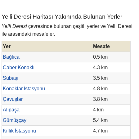
Yelli Deresi Haritası Yakınında Bulunan Yerler
Yelli Deresi
çevresinde bulunan çeşitli yerler ve Yelli Deresi
ile arasındaki mesafeler.
Yer
Mesafe
Bağlıca
0.5 km
Caber Konaklı
4.3 km
Subaşı
3.5 km
Konaklar İstasyonu
4.8 km
Çavuşlar
3.8 km
Alipaşa
4 km
Gümüşçay
5.4 km
Killik İstasyonu
4.7 km