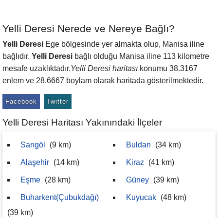
Yelli Deresi Nerede ve Nereye Bağlı?
Yelli Deresi
Ege bölgesinde yer almakta olup, Manisa iline
bağlıdır.
Yelli Deresi
bağlı olduğu Manisa iline 113 kilometre
mesafe uzaklıktadır.
Yelli Deresi haritası
konumu 38.3167
enlem ve 28.6667 boylam olarak haritada gösterilmektedir.
Facebook
Twitter
Yelli Deresi Haritası Yakınındaki İlçeler
Sarıgöl
(9 km)
Buldan
(34 km)
Alaşehir
(14 km)
Kiraz
(41 km)
Eşme
(28 km)
Güney
(39 km)
Buharkent(Çubukdağı)
Kuyucak
(48 km)
(39 km)