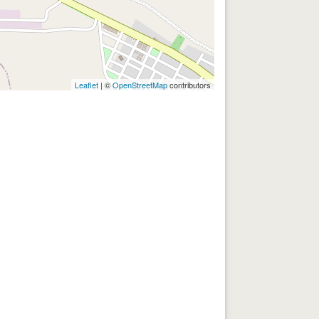
Leaflet
| ©
OpenStreetMap
contributors