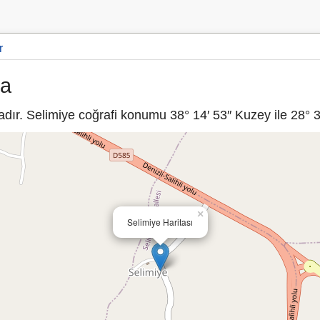
r
sa
ır. Selimiye coğrafi konumu 38° 14′ 53″ Kuzey ile 28° 39
×
Selimiye Haritası