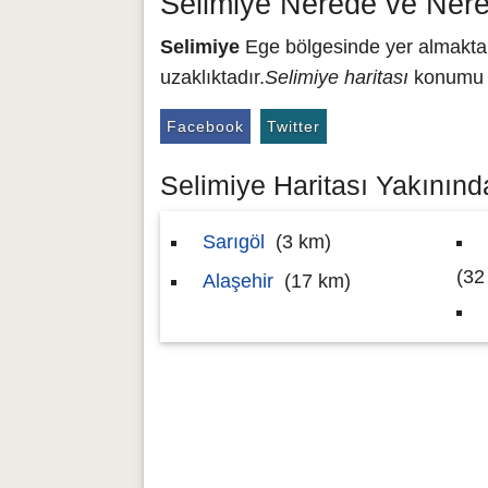
Selimiye Nerede ve Nere
Selimiye
Ege bölgesinde yer almakta o
uzaklıktadır.
Selimiye haritası
konumu 3
Facebook
Twitter
Selimiye Haritası Yakınında
Sarıgöl
(3 km)
(32
Alaşehir
(17 km)