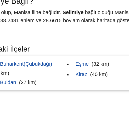
ye Bağlı?
lup, Manisa iline bağlıdır.
Selimiye
bağlı olduğu Manisa
8.2481 enlem ve 28.6615 boylam olarak haritada göster
ki İlçeler
Buharkent(Çubukdağı)
Eşme
(32 km)
 km)
Kiraz
(40 km)
Buldan
(27 km)