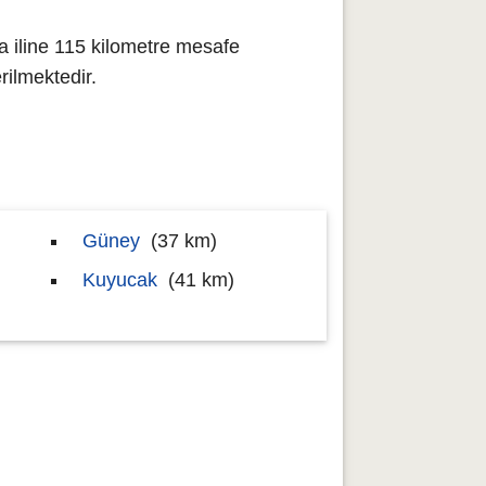
 iline 115 kilometre mesafe
ilmektedir.
Güney
(37 km)
Kuyucak
(41 km)