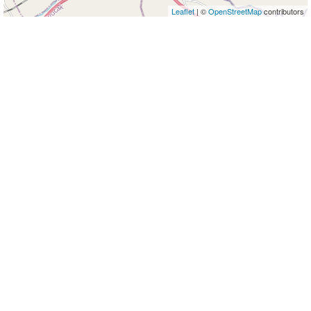
Leaflet
| ©
OpenStreetMap
contributors