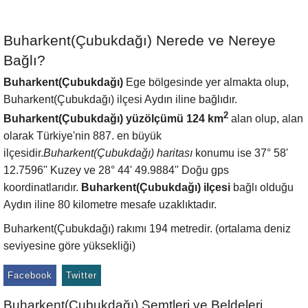
Buharkent(Çubukdağı) Nerede ve Nereye
Bağlı?
Buharkent(Çubukdağı)
Ege bölgesinde yer almakta olup,
Buharkent(Çubukdağı) ilçesi Aydın iline bağlıdır.
2
Buharkent(Çubukdağı) yüzölçümü 124 km
alan olup, alan
olarak Türkiye'nin 887. en büyük
ilçesidir.
Buharkent(Çubukdağı) haritası
konumu ise 37° 58'
12.7596'' Kuzey ve 28° 44' 49.9884'' Doğu gps
koordinatlarıdır.
Buharkent(Çubukdağı) ilçesi
bağlı olduğu
Aydın iline 80 kilometre mesafe uzaklıktadır.
Buharkent(Çubukdağı) rakımı 194 metredir. (ortalama deniz
seviyesine göre yüksekliği)
Facebook
Twitter
Buharkent(Çubukdağı) Semtleri ve Beldeleri