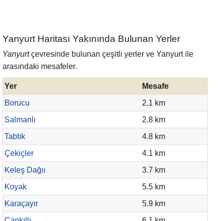
Yanyurt Haritası Yakınında Bulunan Yerler
Yanyurt
çevresinde bulunan çeşitli yerler ve Yanyurt ile
arasındaki mesafeler.
Yer
Mesafe
Borucu
2.1 km
Salmanlı
2.8 km
Tabtık
4.8 km
Çekiçler
4.1 km
Keleş Dağıı
3.7 km
Koyak
5.5 km
Karaçayır
5.9 km
Çankıllı
6.1 km