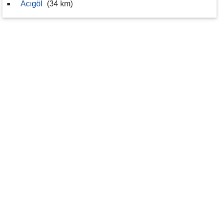
Acıgöl
(34 km)