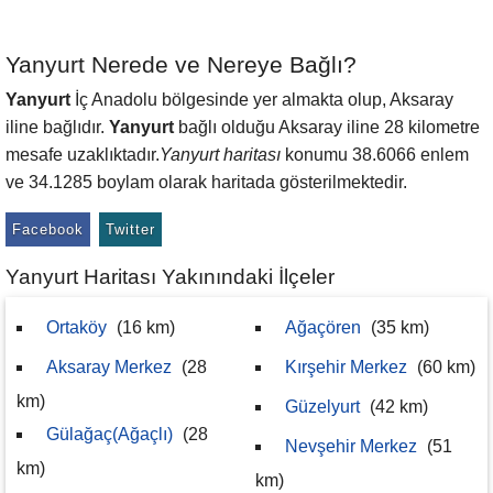
Yanyurt Nerede ve Nereye Bağlı?
Yanyurt
İç Anadolu bölgesinde yer almakta olup, Aksaray
iline bağlıdır.
Yanyurt
bağlı olduğu Aksaray iline 28 kilometre
mesafe uzaklıktadır.
Yanyurt haritası
konumu 38.6066 enlem
ve 34.1285 boylam olarak haritada gösterilmektedir.
Facebook
Twitter
Yanyurt Haritası Yakınındaki İlçeler
Ortaköy
(16 km)
Ağaçören
(35 km)
Aksaray Merkez
(28
Kırşehir Merkez
(60 km)
km)
Güzelyurt
(42 km)
Gülağaç(Ağaçlı)
(28
Nevşehir Merkez
(51
km)
km)