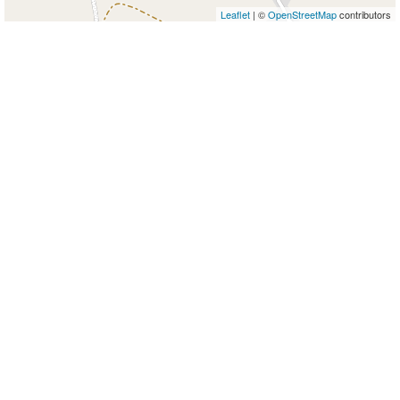
Leaflet
| ©
OpenStreetMap
contributors