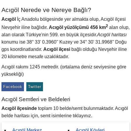
Acıgöl Nerede ve Nereye Bağlı?
Acıgöl
İç Anadolu bölgesinde yer almakta olup, Acıgöl ilçesi
2
Nevşehir iline bağlıdır.
Acıgöl yüzölçümü 456 km
alan olup,
alan olarak Türkiye'nin 599. en büyük ilçesidir.
Acıgöl haritası
konumu ise 38° 33' 0.3960'' Kuzey ve 34° 30' 31.9968'' Doğu
gps koordinatlarıdır.
Acıgöl ilçesi
bağlı olduğu Nevşehir iline
20 kilometre mesafe uzaklıktadır.
Acıgöl rakımı 1245 metredir. (ortalama deniz seviyesine göre
yüksekliği)
Facebook
Twitter
Acıgöl Semtleri ve Beldeleri
Acıgöl ilçesinde
toplam 10 belde/semt bulunmaktadır. Acıgöl
belde haritası için, semt isimlerine tıklayınız.
Acıgöl Merkez
Acıgöl Köyleri