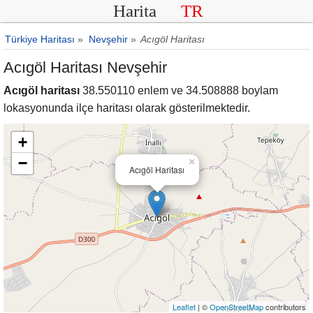
Harita
TR
Türkiye Haritası
»
Nevşehir
»
Acıgöl Haritası
Acıgöl Haritası Nevşehir
Acıgöl haritası
38.550110 enlem ve 34.508888 boylam
lokasyonunda ilçe haritası olarak gösterilmektedir.
+
−
×
Acıgöl Haritası
Leaflet
| ©
OpenStreetMap
contributors