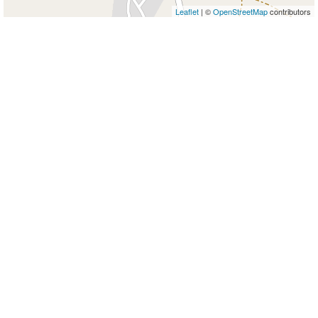
Leaflet
| ©
OpenStreetMap
contributors