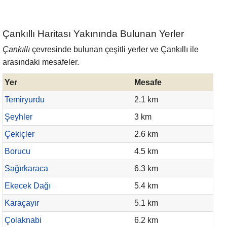
Çankıllı Haritası Yakınında Bulunan Yerler
Çankıllı
çevresinde bulunan çeşitli yerler ve Çankıllı ile
arasındaki mesafeler.
Yer
Mesafe
Temiryurdu
2.1 km
Şeyhler
3 km
Çekiçler
2.6 km
Borucu
4.5 km
Sağırkaraca
6.3 km
Ekecek Dağı
5.4 km
Karaçayır
5.1 km
Çolaknabi
6.2 km