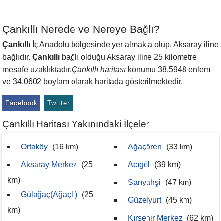
Çankıllı Nerede ve Nereye Bağlı?
Çankıllı
İç Anadolu bölgesinde yer almakta olup, Aksaray iline
bağlıdır.
Çankıllı
bağlı olduğu Aksaray iline 25 kilometre
mesafe uzaklıktadır.
Çankıllı haritası
konumu 38.5948 enlem
ve 34.0602 boylam olarak haritada gösterilmektedir.
Facebook
Twitter
Çankıllı Haritası Yakınındaki İlçeler
Ortaköy
(16 km)
Ağaçören
(33 km)
Aksaray Merkez
(25
Acıgöl
(39 km)
km)
Sarıyahşi
(47 km)
Gülağaç(Ağaçlı)
(25
Güzelyurt
(45 km)
km)
Kırşehir Merkez
(62 km)