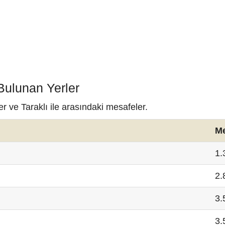
 Bulunan Yerler
r ve Taraklı ile arasındaki mesafeler.
M
1.
2.
3.
3.