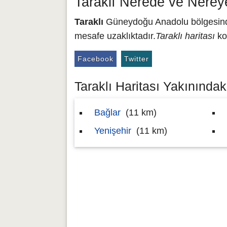
Taraklı Nerede ve Nerey
Taraklı
Güneydoğu Anadolu bölgesinde 
mesafe uzaklıktadır.
Taraklı haritası
ko
Facebook
Twitter
Taraklı Haritası Yakınındaki
Bağlar
(11 km)
Yenişehir
(11 km)