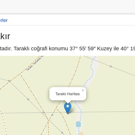
rler
kır
adır. Taraklı coğrafi konumu 37° 55′ 59″ Kuzey ile 40° 19
×
Taraklı Haritası