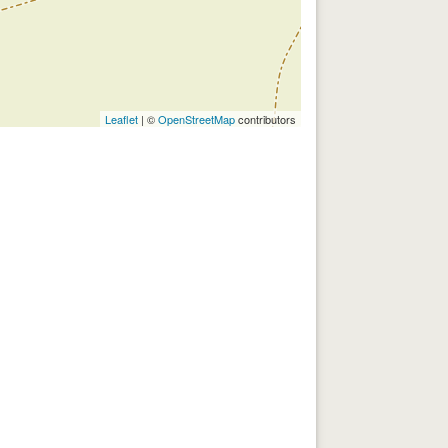
Leaflet
| ©
OpenStreetMap
contributors