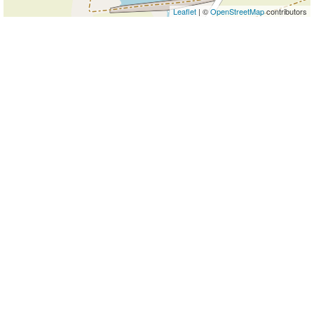
Leaflet
| ©
OpenStreetMap
contributors