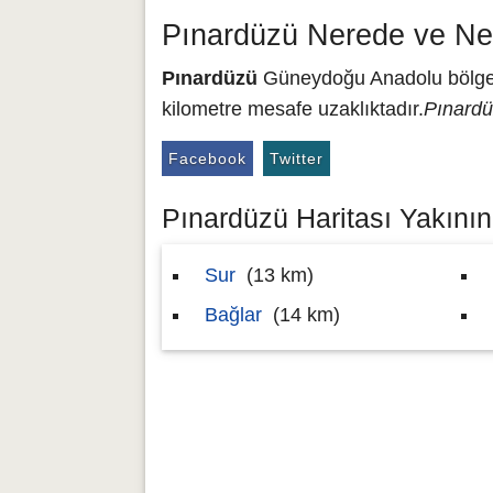
Pınardüzü Nerede ve Ne
Pınardüzü
Güneydoğu Anadolu bölgesin
kilometre mesafe uzaklıktadır.
Pınardü
Facebook
Twitter
Pınardüzü Haritası Yakınınd
Sur
(13 km)
Bağlar
(14 km)