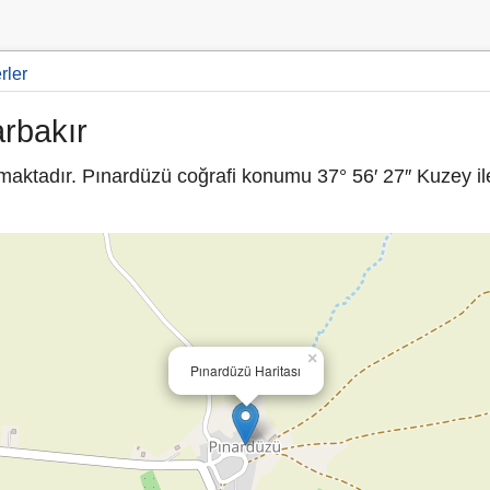
rler
arbakır
maktadır. Pınardüzü coğrafi konumu 37° 56′ 27″ Kuzey il
×
Pınardüzü Haritası