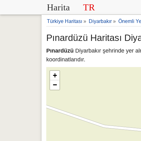
Harita
TR
Türkiye Haritası
»
Diyarbakır
»
Önemli Ye
Pınardüzü Haritası Diy
Pınardüzü
Diyarbakır şehrinde yer al
koordinatlarıdır.
+
−