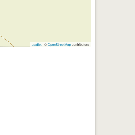
Leaflet
| ©
OpenStreetMap
contributors