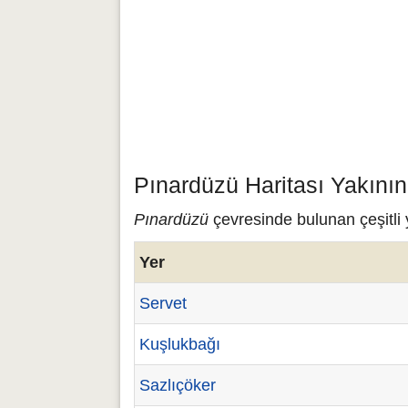
Pınardüzü Haritası Yakını
Pınardüzü
çevresinde bulunan çeşitli 
Yer
Servet
Kuşlukbağı
Sazlıçöker