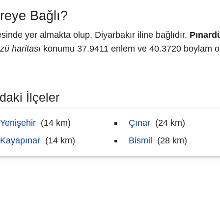
reye Bağlı?
de yer almakta olup, Diyarbakır iline bağlıdır.
Pınard
zü haritası
konumu 37.9411 enlem ve 40.3720 boylam olar
aki İlçeler
Yenişehir
(14 km)
Çınar
(24 km)
Kayapınar
(14 km)
Bismil
(28 km)