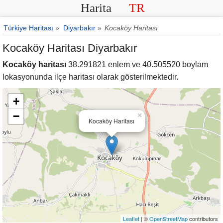
Harita
TR
Türkiye Haritası
»
Diyarbakır
»
Kocaköy Haritası
Kocaköy Haritası Diyarbakır
Kocaköy haritası
38.291821 enlem ve 40.505520 boylam
lokasyonunda ilçe haritası olarak gösterilmektedir.
+
−
×
Kocaköy Haritası
Leaflet
| ©
OpenStreetMap
contributors