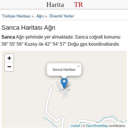
Harita
TR
Türkiye Haritası
»
Ağrı
»
Önemli Yerler
Sarıca Haritası Ağrı
Sarıca
Ağrı şehrinde yer almaktadır. Sarıca coğrafi konumu
39° 55′ 56″ Kuzey ile 42° 54′ 57″ Doğu gps koordinatlarıdır.
+
−
×
Sarıca Haritası
Leaflet
| ©
OpenStreetMap
contributors