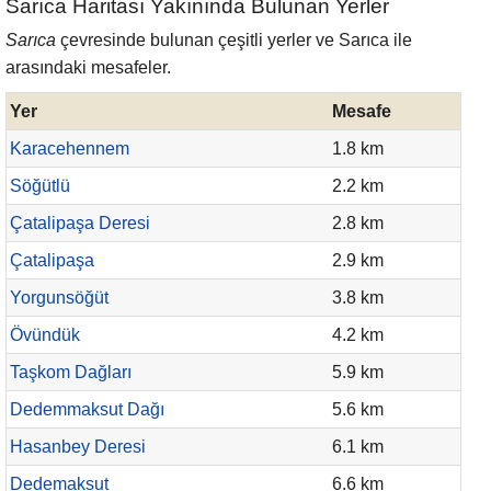
Sarıca Haritası Yakınında Bulunan Yerler
Sarıca
çevresinde bulunan çeşitli yerler ve Sarıca ile
arasındaki mesafeler.
Yer
Mesafe
Karacehennem
1.8 km
Söğütlü
2.2 km
Çatalipaşa Deresi
2.8 km
Çatalipaşa
2.9 km
Yorgunsöğüt
3.8 km
Övündük
4.2 km
Taşkom Dağları
5.9 km
Dedemmaksut Dağı
5.6 km
Hasanbey Deresi
6.1 km
Dedemaksut
6.6 km