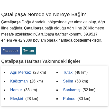
Çatalipaşa Nerede ve Nereye Bağlı?
Çatalipaşa
Doğu Anadolu bölgesinde yer almakta olup, Ağrı
iline bağlıdır.
Çatalipaşa
bağlı olduğu Ağrı iline 28 kilometre
mesafe uzaklıktadır.
Çatalipaşa haritası
konumu 39.9517
enlem ve 42.9389 boylam olarak haritada gösterilmektedir.
Facebook
Twitter
Çatalipaşa Haritası Yakınındaki İlçeler
Ağrı Merkez
(28 km)
Tutak
(48 km)
Kağızman
(26 km)
Selim
(58 km)
Hamur
(38 km)
Sarıkamış
(52 km)
Eleşkirt
(28 km)
Patnos
(80 km)