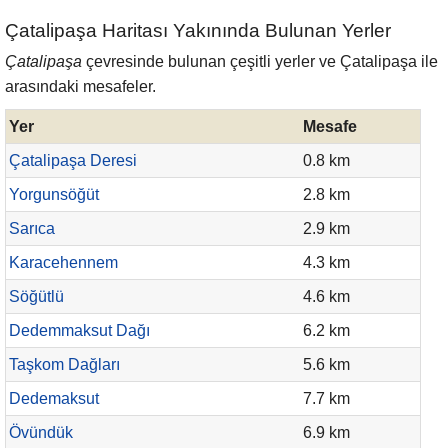
Çatalipaşa Haritası Yakınında Bulunan Yerler
Çatalipaşa
çevresinde bulunan çeşitli yerler ve Çatalipaşa ile
arasındaki mesafeler.
Yer
Mesafe
Çatalipaşa Deresi
0.8 km
Yorgunsöğüt
2.8 km
Sarıca
2.9 km
Karacehennem
4.3 km
Söğütlü
4.6 km
Dedemmaksut Dağı
6.2 km
Taşkom Dağları
5.6 km
Dedemaksut
7.7 km
Övündük
6.9 km