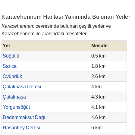
Karacehennem Haritası Yakınında Bulunan Yerler
Karacehennem
çevresinde bulunan çeşitli yerler ve
Karacehennem ile arasındaki mesafeler.
Yer
Mesafe
Söğütlü
0.5 km
Sarıca
1.8 km
Övündük
2.6 km
Çatalipaşa Deresi
4 km
Çatalipaşa
4.3 km
Yorgunsöğüt
4.1 km
Dedemmaksut Dağı
4.6 km
Hasanbey Deresi
6 km