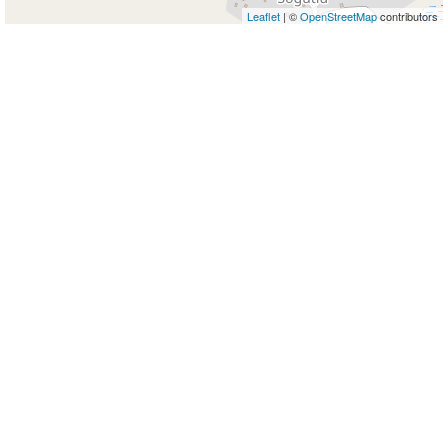
Leaflet
| ©
OpenStreetMap
contributors