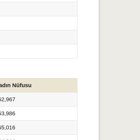
adın Nüfusu
62,967
63,986
65,016