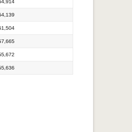
64,914
64,139
61,504
57,665
55,672
55,636