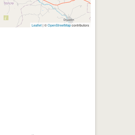
Leaflet
| ©
OpenStreetMap
contributors