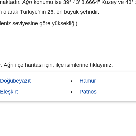
maktadır.
Ağrı
konumu ise 39° 43' 8.6664'' Kuzey ve 43° 3
n olarak Türkiye'nin 26. en büyük şehridir.
deniz seviyesine göre yüksekliği)
Ağrı ilçe haritası için, ilçe isimlerine tıklayınız.
Doğubeyazıt
Hamur
Eleşkirt
Patnos