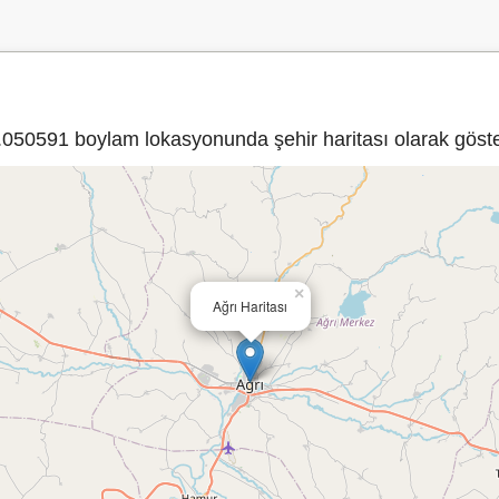
50591 boylam lokasyonunda şehir haritası olarak göster
×
Ağrı Haritası