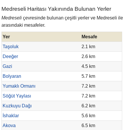
Medreseli Haritası Yakınında Bulunan Yerler
Medreseli
çevresinde bulunan çeşitli yerler ve Medreseli ile
arasındaki mesafeler.
Yer
Mesafe
Taşoluk
2.1 km
Deeğer
2.6 km
Gazi
4.5 km
Bolyaran
5.7 km
Yumaklı Ormanı
7.2 km
Söğüt Yaylası
7.2 km
Kuzkuyu Dağı
6.2 km
İshaklar
5.6 km
Akova
6.5 km