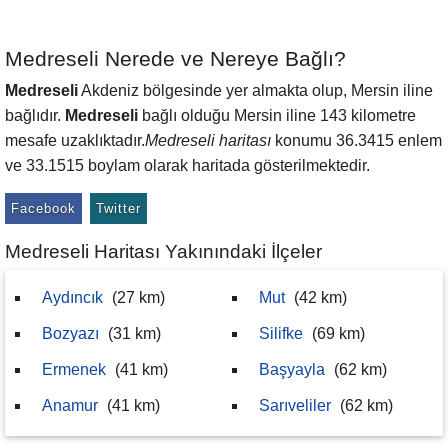
Medreseli Nerede ve Nereye Bağlı?
Medreseli
Akdeniz bölgesinde yer almakta olup, Mersin iline
bağlıdır.
Medreseli
bağlı olduğu Mersin iline 143 kilometre
mesafe uzaklıktadır.
Medreseli haritası
konumu 36.3415 enlem
ve 33.1515 boylam olarak haritada gösterilmektedir.
Facebook
Twitter
Medreseli Haritası Yakınındaki İlçeler
Aydıncık
(27 km)
Mut
(42 km)
Bozyazı
(31 km)
Silifke
(69 km)
Ermenek
(41 km)
Başyayla
(62 km)
Anamur
(41 km)
Sarıveliler
(62 km)