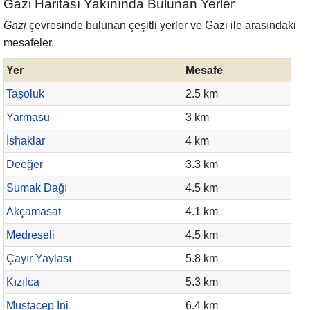
Gazi Haritası Yakınında Bulunan Yerler
Gazi
çevresinde bulunan çeşitli yerler ve Gazi ile arasındaki
mesafeler.
Yer
Mesafe
Taşoluk
2.5 km
Yarmasu
3 km
İshaklar
4 km
Deeğer
3.3 km
Sumak Dağı
4.5 km
Akçamasat
4.1 km
Medreseli
4.5 km
Çayır Yaylası
5.8 km
Kızılca
5.3 km
Mustacep İni
6.4 km