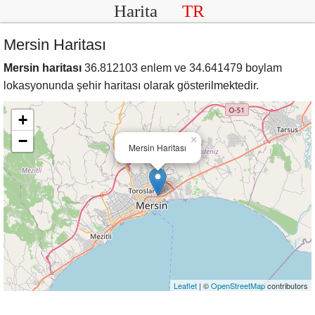
Harita
TR
Mersin Haritası
Mersin haritası
36.812103 enlem ve 34.641479 boylam
lokasyonunda şehir haritası olarak gösterilmektedir.
+
−
×
Mersin Haritası
Leaflet
| ©
OpenStreetMap
contributors