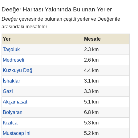
Deeğer Haritası Yakınında Bulunan Yerler
Deeğer
çevresinde bulunan çeşitli yerler ve Deeğer ile
arasındaki mesafeler.
Yer
Mesafe
Taşoluk
2.3 km
Medreseli
2.6 km
Kuzkuyu Dağı
4.4 km
İshaklar
3.1 km
Gazi
3.3 km
Akçamasat
5.1 km
Bolyaran
6.8 km
Kızılca
5.3 km
Mustacep İni
5.2 km