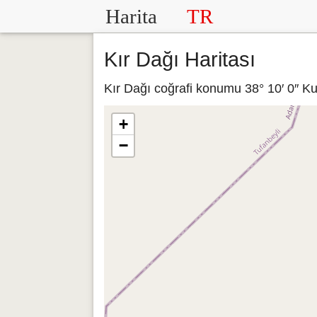
Harita
TR
Kır Dağı Haritası
Kır Dağı coğrafi konumu 38° 10′ 0″ Kuz
+
−