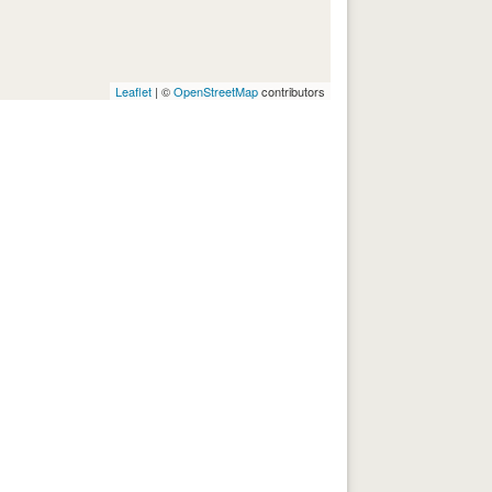
Leaflet
| ©
OpenStreetMap
contributors