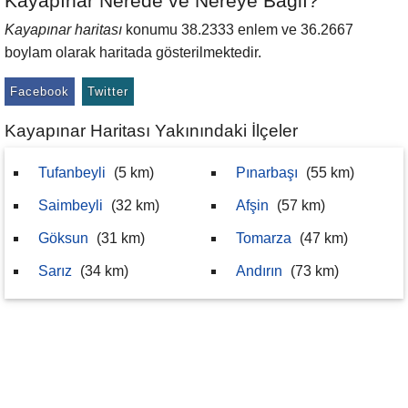
Kayapınar Nerede ve Nereye Bağlı?
Kayapınar haritası
konumu 38.2333 enlem ve 36.2667
boylam olarak haritada gösterilmektedir.
Facebook
Twitter
Kayapınar Haritası Yakınındaki İlçeler
Tufanbeyli
(5 km)
Pınarbaşı
(55 km)
Saimbeyli
(32 km)
Afşin
(57 km)
Göksun
(31 km)
Tomarza
(47 km)
Sarız
(34 km)
Andırın
(73 km)