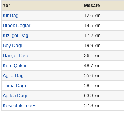
Yer
Mesafe
Kır Dağı
12.6 km
Dibek Dağları
14.5 km
Kızılgöl Dağı
17.2 km
Bey Dağı
19.9 km
Hançer Dere
36.1 km
Kuru Çukur
48.7 km
Ağca Dağı
55.6 km
Turna Dağı
58.1 km
Ağılca Dağı
63.3 km
Köseoluk Tepesi
57.8 km