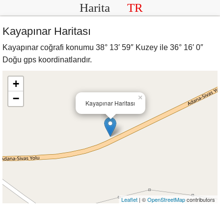
Harita
TR
Kayapınar Haritası
Kayapınar coğrafi konumu 38° 13′ 59″ Kuzey ile 36° 16′ 0″
Doğu gps koordinatlarıdır.
+
−
×
Kayapınar Haritası
Leaflet
| ©
OpenStreetMap
contributors