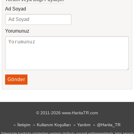
Ad Soyad
Yorumunuz
Gönder
© 2011-2026 www.HaritaTR.com
İletişim
Kullanım Koşulları
Yardım
@Harita_TR
Sitemizde haritada gösterilen yerlerin doğrulu garanti edilmemektedir, bilgi amaçlı