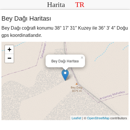
Harita
TR
Bey Dağı Haritası
Bey Dağı coğrafi konumu 38° 17′ 31″ Kuzey ile 36° 3′ 4″ Doğu
gps koordinatlarıdır.
+
−
×
Bey Dağı Haritası
Leaflet
| ©
OpenStreetMap
contributors