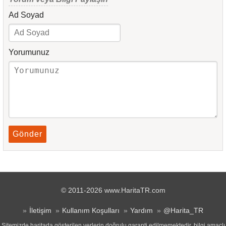
Ad Soyad
Yorumunuz
Gönder
© 2011-2026 www.HaritaTR.com
İletişim
Kullanım Koşulları
Yardım
@Harita_TR
Sitemizde haritada gösterilen yerlerin doğrulu garanti edilmemektedir, bilgi amaçlı