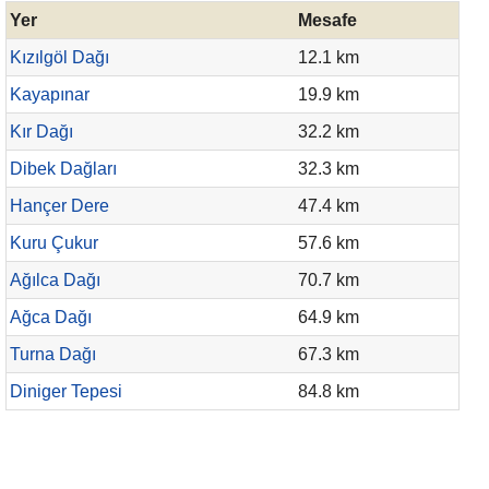
Yer
Mesafe
Kızılgöl Dağı
12.1 km
Kayapınar
19.9 km
Kır Dağı
32.2 km
Dibek Dağları
32.3 km
Hançer Dere
47.4 km
Kuru Çukur
57.6 km
Ağılca Dağı
70.7 km
Ağca Dağı
64.9 km
Turna Dağı
67.3 km
Diniger Tepesi
84.8 km