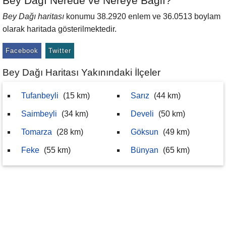
Bey Dağı Nerede ve Nereye Bağlı?
Bey Dağı haritası
konumu 38.2920 enlem ve 36.0513 boylam
olarak haritada gösterilmektedir.
Facebook
Twitter
Bey Dağı Haritası Yakınındaki İlçeler
Tufanbeyli
(15 km)
Sarız
(44 km)
Saimbeyli
(34 km)
Develi
(50 km)
Tomarza
(28 km)
Göksun
(49 km)
Feke
(55 km)
Bünyan
(65 km)