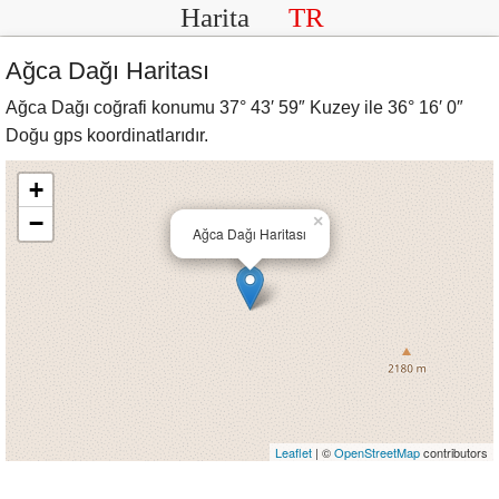
Harita
TR
Ağca Dağı Haritası
Ağca Dağı coğrafi konumu 37° 43′ 59″ Kuzey ile 36° 16′ 0″
Doğu gps koordinatlarıdır.
+
−
×
Ağca Dağı Haritası
Leaflet
| ©
OpenStreetMap
contributors