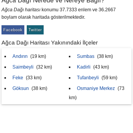
Ağca Dağı Nerede ve Nereye Bağlı?
Ağca Dağı haritası
konumu 37.7333 enlem ve 36.2667
boylam olarak haritada gösterilmektedir.
Facebook
Twitter
Ağca Dağı Haritası Yakınındaki İlçeler
Andırın
(19 km)
Sumbas
(38 km)
Saimbeyli
(32 km)
Kadirli
(43 km)
Feke
(33 km)
Tufanbeyli
(59 km)
Göksun
(38 km)
Osmaniye Merkez
(73
km)