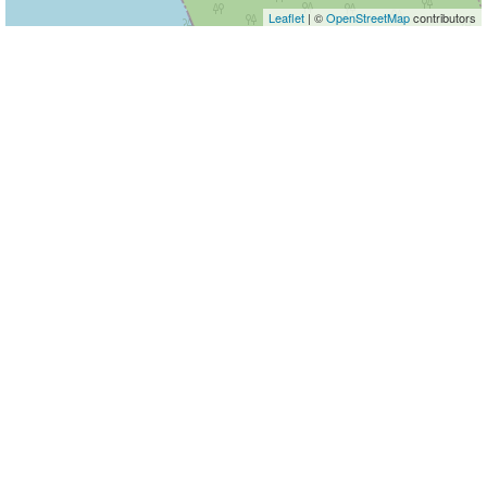
Leaflet
| ©
OpenStreetMap
contributors