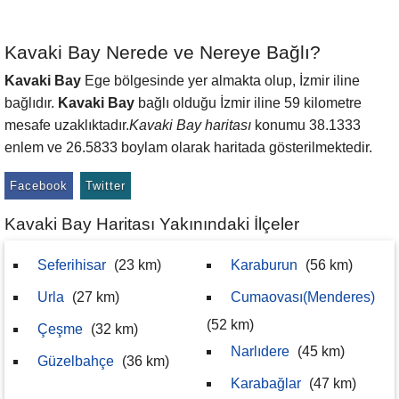
Kavaki Bay Nerede ve Nereye Bağlı?
Kavaki Bay
Ege bölgesinde yer almakta olup, İzmir iline
bağlıdır.
Kavaki Bay
bağlı olduğu İzmir iline 59 kilometre
mesafe uzaklıktadır.
Kavaki Bay haritası
konumu 38.1333
enlem ve 26.5833 boylam olarak haritada gösterilmektedir.
Facebook
Twitter
Kavaki Bay Haritası Yakınındaki İlçeler
Seferihisar
(23 km)
Karaburun
(56 km)
Urla
(27 km)
Cumaovası(Menderes)
(52 km)
Çeşme
(32 km)
Narlıdere
(45 km)
Güzelbahçe
(36 km)
Karabağlar
(47 km)