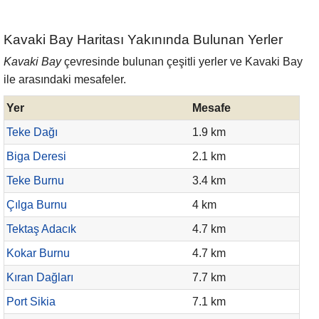
Kavaki Bay Haritası Yakınında Bulunan Yerler
Kavaki Bay
çevresinde bulunan çeşitli yerler ve Kavaki Bay
ile arasındaki mesafeler.
Yer
Mesafe
Teke Dağı
1.9 km
Biga Deresi
2.1 km
Teke Burnu
3.4 km
Çılga Burnu
4 km
Tektaş Adacık
4.7 km
Kokar Burnu
4.7 km
Kıran Dağları
7.7 km
Port Sikia
7.1 km