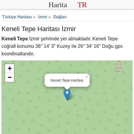
Harita
TR
Türkiye Haritası
»
İzmir
»
Dağları
Keneli Tepe Haritası İzmir
Keneli Tepe
İzmir şehrinde yer almaktadır. Keneli Tepe
coğrafi konumu 38° 14′ 3″ Kuzey ile 26° 34′ 16″ Doğu gps
koordinatlarıdır.
+
−
×
Keneli Tepe Haritası