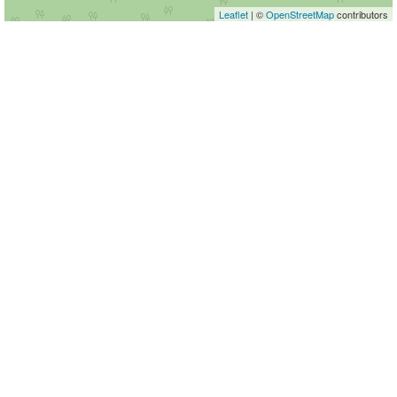
Leaflet
| ©
OpenStreetMap
contributors