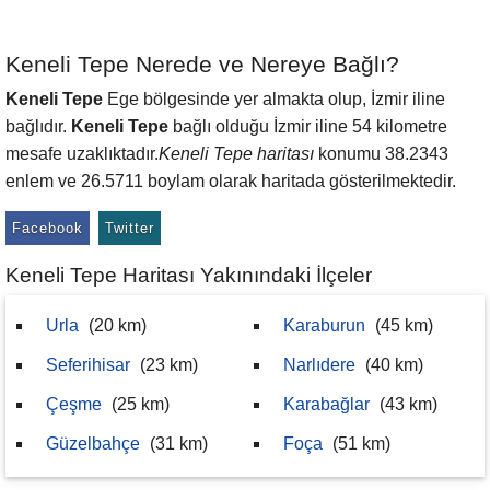
Keneli Tepe Nerede ve Nereye Bağlı?
Keneli Tepe
Ege bölgesinde yer almakta olup, İzmir iline
bağlıdır.
Keneli Tepe
bağlı olduğu İzmir iline 54 kilometre
mesafe uzaklıktadır.
Keneli Tepe haritası
konumu 38.2343
enlem ve 26.5711 boylam olarak haritada gösterilmektedir.
Facebook
Twitter
Keneli Tepe Haritası Yakınındaki İlçeler
Urla
(20 km)
Karaburun
(45 km)
Seferihisar
(23 km)
Narlıdere
(40 km)
Çeşme
(25 km)
Karabağlar
(43 km)
Güzelbahçe
(31 km)
Foça
(51 km)