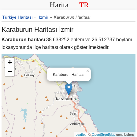
Harita
TR
Türkiye Haritası
»
İzmir
»
Karaburun Haritası
Karaburun Haritası İzmir
Karaburun haritası
38.638252 enlem ve 26.512737 boylam
lokasyonunda ilçe haritası olarak gösterilmektedir.
+
−
×
Karaburun Haritası
Leaflet
| ©
OpenStreetMap
contributors