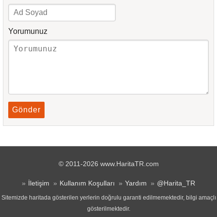
Yorumunuz
Gönder
© 2011-2026 www.HaritaTR.com
İletişim
Kullanım Koşulları
Yardım
@Harita_TR
Sitemizde haritada gösterilen yerlerin doğrulu garanti edilmemektedir, bilgi amaçlı
gösterilmektedir.