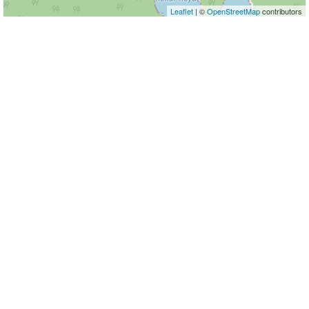
Leaflet
| ©
OpenStreetMap
contributors