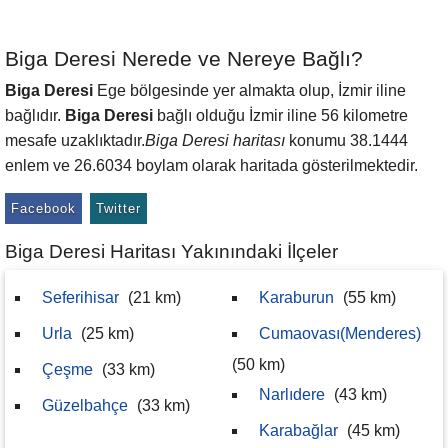
Biga Deresi Nerede ve Nereye Bağlı?
Biga Deresi
Ege bölgesinde yer almakta olup, İzmir iline
bağlıdır.
Biga Deresi
bağlı olduğu İzmir iline 56 kilometre
mesafe uzaklıktadır.
Biga Deresi haritası
konumu 38.1444
enlem ve 26.6034 boylam olarak haritada gösterilmektedir.
Facebook
Twitter
Biga Deresi Haritası Yakınındaki İlçeler
Seferihisar
(21 km)
Karaburun
(55 km)
Urla
(25 km)
Cumaovası(Menderes)
(50 km)
Çeşme
(33 km)
Narlıdere
(43 km)
Güzelbahçe
(33 km)
Karabağlar
(45 km)