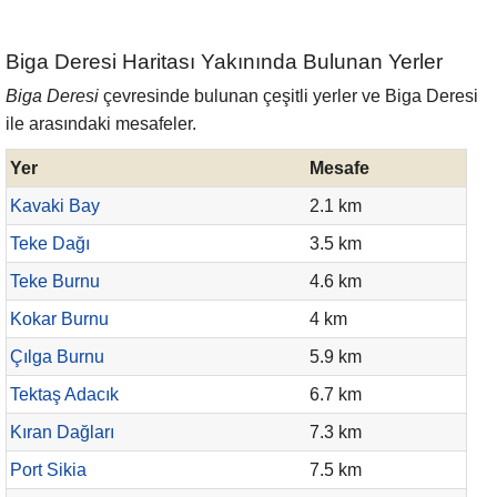
Biga Deresi Haritası Yakınında Bulunan Yerler
Biga Deresi
çevresinde bulunan çeşitli yerler ve Biga Deresi
ile arasındaki mesafeler.
Yer
Mesafe
Kavaki Bay
2.1 km
Teke Dağı
3.5 km
Teke Burnu
4.6 km
Kokar Burnu
4 km
Çılga Burnu
5.9 km
Tektaş Adacık
6.7 km
Kıran Dağları
7.3 km
Port Sikia
7.5 km