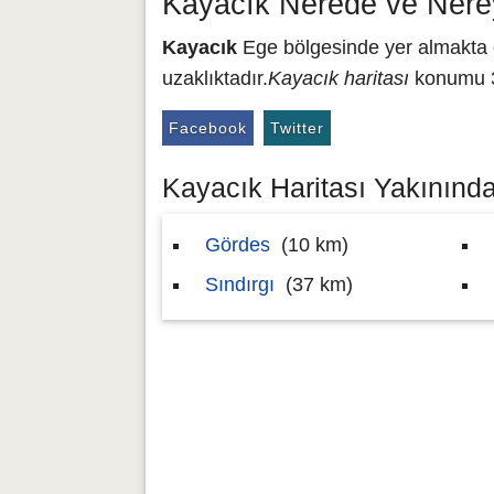
Kayacık Nerede ve Nere
Kayacık
Ege bölgesinde yer almakta o
uzaklıktadır.
Kayacık haritası
konumu 38
Facebook
Twitter
Kayacık Haritası Yakınındak
Gördes
(10 km)
Sındırgı
(37 km)