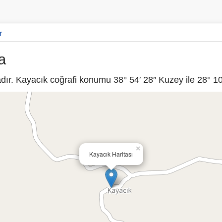
r
a
ır. Kayacık coğrafi konumu 38° 54′ 28″ Kuzey ile 28° 10′
×
Kayacık Haritası