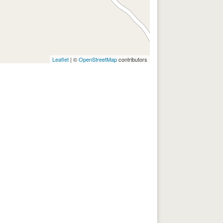
Leaflet
| ©
OpenStreetMap
contributors