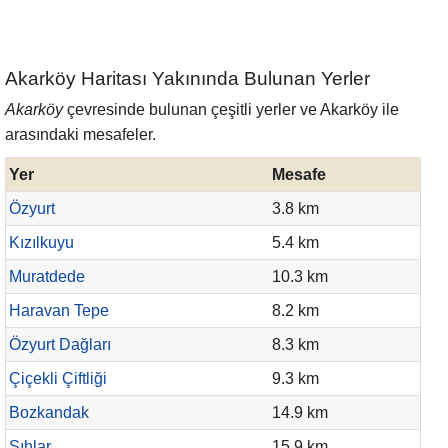
Akarköy Haritası Yakınında Bulunan Yerler
Akarköy
çevresinde bulunan çeşitli yerler ve Akarköy ile
arasındaki mesafeler.
Yer
Mesafe
Özyurt
3.8 km
Kızılkuyu
5.4 km
Muratdede
10.3 km
Haravan Tepe
8.2 km
Özyurt Dağları
8.3 km
Çiçekli Çiftliği
9.3 km
Bozkandak
14.9 km
Şıhlar
15.9 km