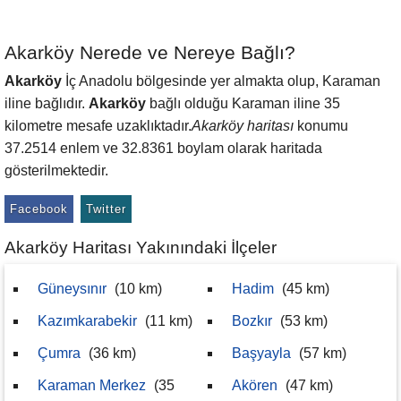
Akarköy Nerede ve Nereye Bağlı?
Akarköy
İç Anadolu bölgesinde yer almakta olup, Karaman
iline bağlıdır.
Akarköy
bağlı olduğu Karaman iline 35
kilometre mesafe uzaklıktadır.
Akarköy haritası
konumu
37.2514 enlem ve 32.8361 boylam olarak haritada
gösterilmektedir.
Facebook
Twitter
Akarköy Haritası Yakınındaki İlçeler
Güneysınır
(10 km)
Hadim
(45 km)
Kazımkarabekir
(11 km)
Bozkır
(53 km)
Çumra
(36 km)
Başyayla
(57 km)
Karaman Merkez
(35
Akören
(47 km)