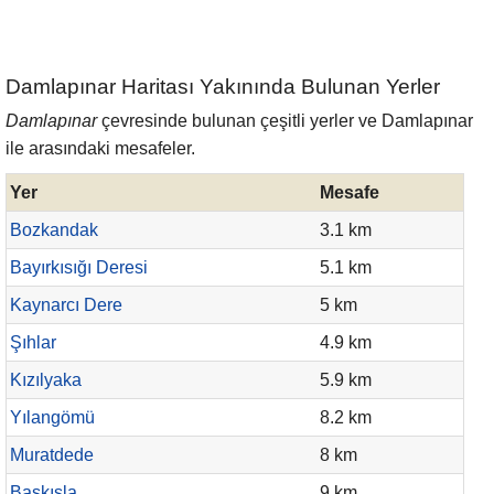
Damlapınar Haritası Yakınında Bulunan Yerler
Damlapınar
çevresinde bulunan çeşitli yerler ve Damlapınar
ile arasındaki mesafeler.
Yer
Mesafe
Bozkandak
3.1 km
Bayırkısığı Deresi
5.1 km
Kaynarcı Dere
5 km
Şıhlar
4.9 km
Kızılyaka
5.9 km
Yılangömü
8.2 km
Muratdede
8 km
Başkışla
9 km