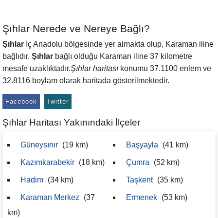
Şıhlar Nerede ve Nereye Bağlı?
Şıhlar
İç Anadolu bölgesinde yer almakta olup, Karaman iline
bağlıdır.
Şıhlar
bağlı olduğu Karaman iline 37 kilometre
mesafe uzaklıktadır.
Şıhlar haritası
konumu 37.1100 enlem ve
32.8116 boylam olarak haritada gösterilmektedir.
Facebook
Twitter
Şıhlar Haritası Yakınındaki İlçeler
Güneysınır
(19 km)
Başyayla
(41 km)
Kazımkarabekir
(18 km)
Çumra
(52 km)
Hadim
(34 km)
Taşkent
(35 km)
Karaman Merkez
(37
Ermenek
(53 km)
km)