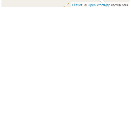
Leaflet
| ©
OpenStreetMap
contributors