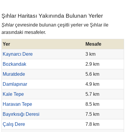
Şıhlar Haritası Yakınında Bulunan Yerler
Şıhlar
çevresinde bulunan çeşitli yerler ve Şıhlar ile
arasındaki mesafeler.
Yer
Mesafe
Kaynarcı Dere
3 km
Bozkandak
2.9 km
Muratdede
5.6 km
Damlapınar
4.9 km
Kale Tepe
5.7 km
Haravan Tepe
8.5 km
Bayırkısığı Deresi
7.5 km
Çalış Dere
7.8 km