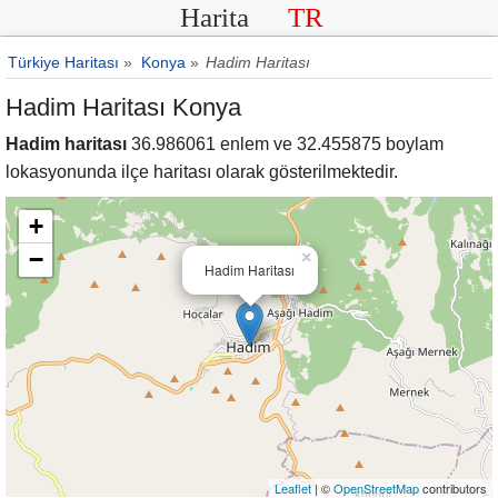
Harita
TR
Türkiye Haritası
»
Konya
»
Hadim Haritası
Hadim Haritası Konya
Hadim haritası
36.986061 enlem ve 32.455875 boylam
lokasyonunda ilçe haritası olarak gösterilmektedir.
+
−
×
Hadim Haritası
Leaflet
| ©
OpenStreetMap
contributors