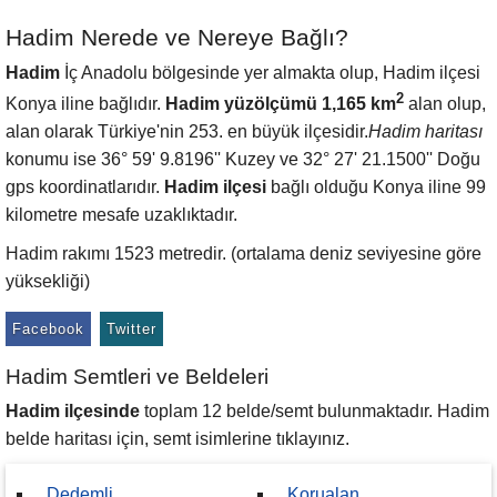
Hadim Nerede ve Nereye Bağlı?
Hadim
İç Anadolu bölgesinde yer almakta olup, Hadim ilçesi
2
Konya iline bağlıdır.
Hadim yüzölçümü 1,165 km
alan olup,
alan olarak Türkiye'nin 253. en büyük ilçesidir.
Hadim haritası
konumu ise 36° 59' 9.8196'' Kuzey ve 32° 27' 21.1500'' Doğu
gps koordinatlarıdır.
Hadim ilçesi
bağlı olduğu Konya iline 99
kilometre mesafe uzaklıktadır.
Hadim rakımı 1523 metredir. (ortalama deniz seviyesine göre
yüksekliği)
Facebook
Twitter
Hadim Semtleri ve Beldeleri
Hadim ilçesinde
toplam 12 belde/semt bulunmaktadır. Hadim
belde haritası için, semt isimlerine tıklayınız.
Dedemli
Korualan