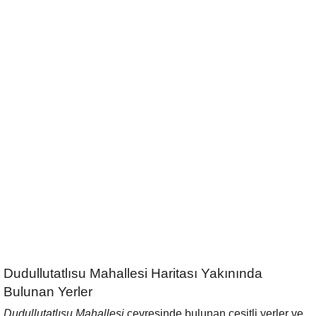
Dudullutatlısu Mahallesi Haritası Yakınında
Bulunan Yerler
Dudullutatlısu Mahallesi
çevresinde bulunan çeşitli yerler ve