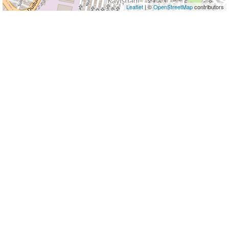
Leaflet
| ©
OpenStreetMap
contributors