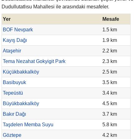
Dudullutatlısu Mahallesi ile arasındaki mesafeler.
Yer
Mesafe
BOF Nevpark
1.5 km
Kayış Dağı
1.9 km
Ataşehir
2.2 km
Tema Nezahat Gokyigit Park
2.3 km
Küçükbakkalköy
2.5 km
Basibuyuk
3.5 km
Tepeüstü
3.4 km
Büyükbakkalköy
4.5 km
Bakır Dağı
3.7 km
Taşdelen Memba Suyu
5.8 km
Göztepe
4.2 km