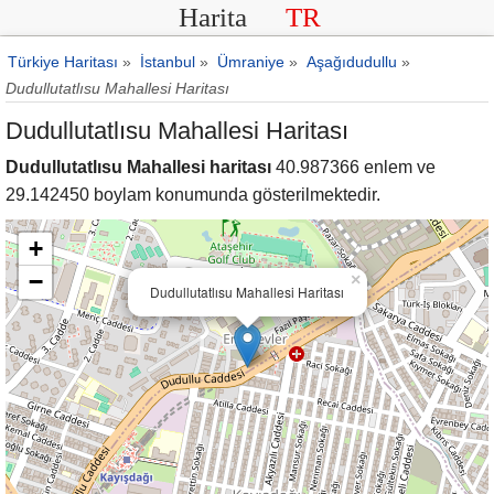
Harita
TR
Türkiye Haritası
»
İstanbul
»
Ümraniye
»
Aşağıdudullu
»
Dudullutatlısu Mahallesi Haritası
Dudullutatlısu Mahallesi Haritası
Dudullutatlısu Mahallesi haritası
40.987366 enlem ve
29.142450 boylam konumunda gösterilmektedir.
+
−
×
Dudullutatlısu Mahallesi Haritası