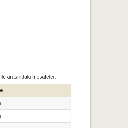
ile arasındaki mesafeler.
e
m
m