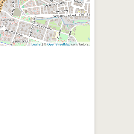
Leaflet
| ©
OpenStreetMap
contributors