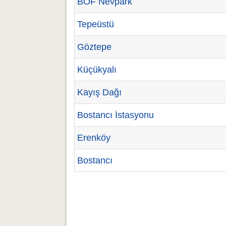
BOF Nevpark
Tepeüstü
Göztepe
Küçükyalı
Kayış Dağı
Bostancı İstasyonu
Erenköy
Bostancı