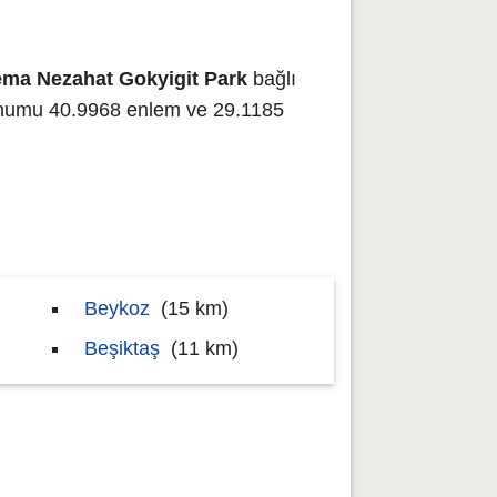
ema Nezahat Gokyigit Park
bağlı
umu 40.9968 enlem ve 29.1185
Beykoz
(15 km)
Beşiktaş
(11 km)