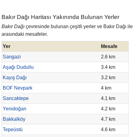
Bakır Dağı Haritası Yakınında Bulunan Yerler
Bakır Dağı
çevresinde bulunan çeşitli yerler ve Bakır Dağı ile
arasındaki mesafeler.
Yer
Mesafe
Sarıgazi
2.6 km
Aşağı Dudullu
3.4 km
Kayış Dağı
3.2 km
BOF Nevpark
4 km
Sancaktepe
4.1 km
Yenidoğan
4.2 km
Bakkalköy
4.7 km
Tepeüstü
4.6 km