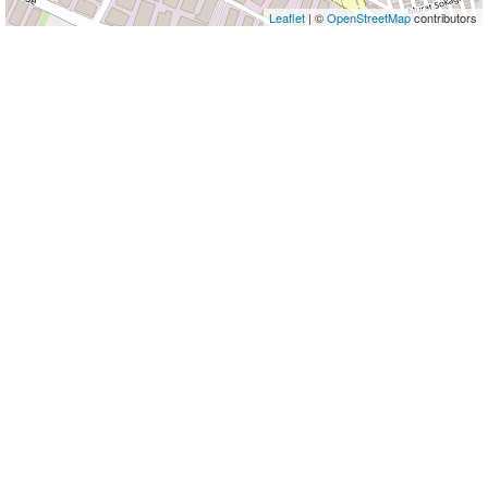
Leaflet
| ©
OpenStreetMap
contributors