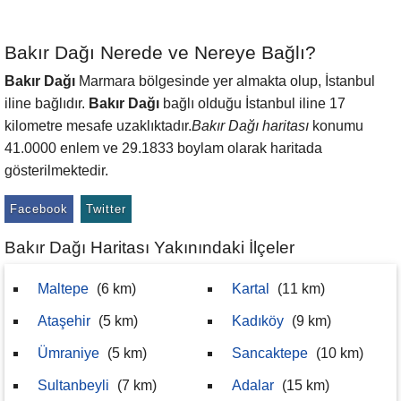
Bakır Dağı Nerede ve Nereye Bağlı?
Bakır Dağı
Marmara bölgesinde yer almakta olup, İstanbul
iline bağlıdır.
Bakır Dağı
bağlı olduğu İstanbul iline 17
kilometre mesafe uzaklıktadır.
Bakır Dağı haritası
konumu
41.0000 enlem ve 29.1833 boylam olarak haritada
gösterilmektedir.
Facebook
Twitter
Bakır Dağı Haritası Yakınındaki İlçeler
Maltepe
(6 km)
Kartal
(11 km)
Ataşehir
(5 km)
Kadıköy
(9 km)
Ümraniye
(5 km)
Sancaktepe
(10 km)
Sultanbeyli
(7 km)
Adalar
(15 km)