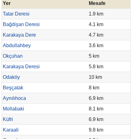
Yer
Mesafe
Tatar Deresi
1.9 km
Bağdişan Deresi
4.1 km
Karakaya Dere
4.7 km
Abdullahbey
3.6 km
Okçuhan
5 km
Karakaya Deresi
5.8 km
Odaköy
10 km
Beşçatak
8 km
Aynılıhoca
6.9 km
Mollabaki
8.1 km
Küfri
6.9 km
Karaali
9.8 km