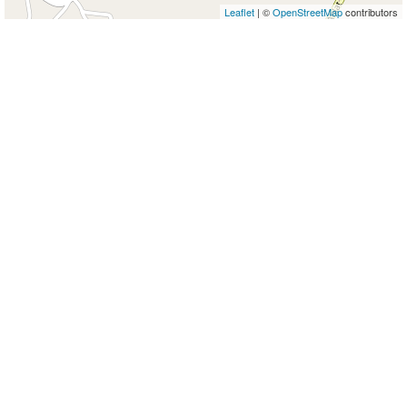
Leaflet
| ©
OpenStreetMap
contributors