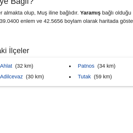
ye Bağlı?
almakta olup, Muş iline bağlıdır.
Yaramış
bağlı olduğu 
9.0400 enlem ve 42.5656 boylam olarak haritada göster
i İlçeler
Ahlat
(32 km)
Patnos
(34 km)
Adilcevaz
(30 km)
Tutak
(59 km)