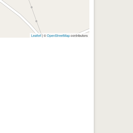
Leaflet
| ©
OpenStreetMap
contributors