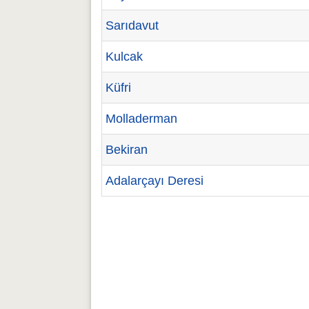
Sarıdavut
Kulcak
Küfri
Molladerman
Bekiran
Adalarçayı Deresi