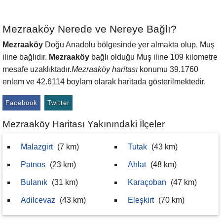
Mezraaköy Nerede ve Nereye Bağlı?
Mezraaköy
Doğu Anadolu bölgesinde yer almakta olup, Muş
iline bağlıdır.
Mezraaköy
bağlı olduğu Muş iline 109 kilometre
mesafe uzaklıktadır.
Mezraaköy haritası
konumu 39.1760
enlem ve 42.6114 boylam olarak haritada gösterilmektedir.
Facebook
Twitter
Mezraaköy Haritası Yakınındaki İlçeler
Malazgirt
(7 km)
Tutak
(43 km)
Patnos
(23 km)
Ahlat
(48 km)
Bulanık
(31 km)
Karaçoban
(47 km)
Adilcevaz
(43 km)
Eleşkirt
(70 km)