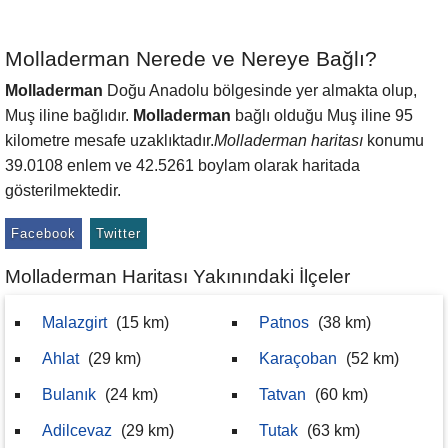
Molladerman Nerede ve Nereye Bağlı?
Molladerman
Doğu Anadolu bölgesinde yer almakta olup,
Muş iline bağlıdır.
Molladerman
bağlı olduğu Muş iline 95
kilometre mesafe uzaklıktadır.
Molladerman haritası
konumu
39.0108 enlem ve 42.5261 boylam olarak haritada
gösterilmektedir.
Facebook
Twitter
Molladerman Haritası Yakınındaki İlçeler
Malazgirt
(15 km)
Patnos
(38 km)
Ahlat
(29 km)
Karaçoban
(52 km)
Bulanık
(24 km)
Tatvan
(60 km)
Adilcevaz
(29 km)
Tutak
(63 km)