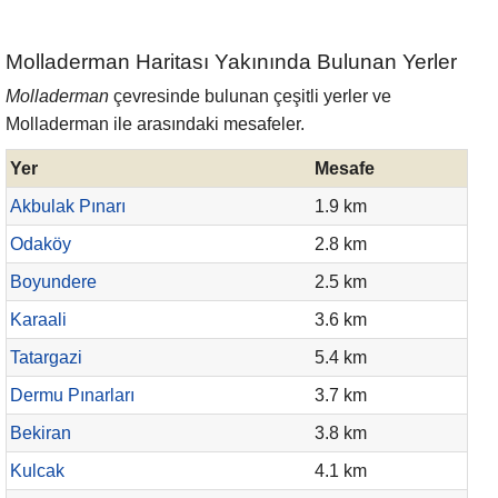
Molladerman Haritası Yakınında Bulunan Yerler
Molladerman
çevresinde bulunan çeşitli yerler ve
Molladerman ile arasındaki mesafeler.
Yer
Mesafe
Akbulak Pınarı
1.9 km
Odaköy
2.8 km
Boyundere
2.5 km
Karaali
3.6 km
Tatargazi
5.4 km
Dermu Pınarları
3.7 km
Bekiran
3.8 km
Kulcak
4.1 km