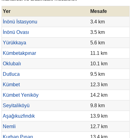
Yer
Mesafe
İnönü İstasyonu
3.4 km
İnönü Ovası
3.5 km
Yürükkaya
5.6 km
Kümbetakpınar
11.1 km
Oklubalı
10.1 km
Dutluca
9.5 km
Kümbet
12.3 km
Kümbet Yeniköy
14.2 km
Seyitaliköyü
9.8 km
Aşağıkuzfındık
13.9 km
Nemli
12.7 km
Kurban Pınarı
13.4 km